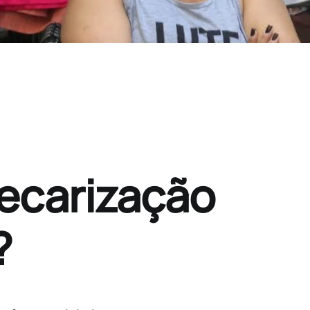
recarização
?