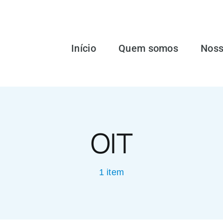
Início
Quem somos
Noss
OIT
1 item